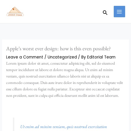
Skip
to
Search
content
Apple’s worst ever design: how is this even possible?
Leave a Comment
/
Uncategorized
/ By
Editorial Team
Lorem ipsum dolor sit amet, consectetur adipisicing elit, sed do eiusmod
tempor incididunt ut labore et dolore magna aliqua. Ut enim ad minim
veniam, quis nostrud exercitation ullamco laboris nisi ut aliquip ex ea
commodo consequat. Duis aute irure dolor in reprehenderit in voluptate velit
esse cillum dolore eu fugiat nulla pariatur. Excepteur sint occaecat cupidatat
non proident, sunt in culpa qui officia deserunt mollit anim id est laborum.
Ut enim ad minim veniam, quis nostrud exercitation